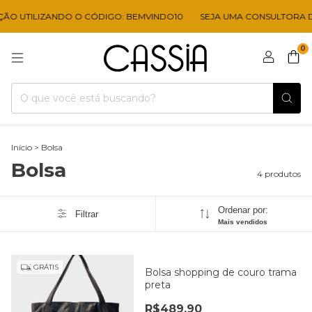
ÃO UTILIZANDO O CÓDIGO: BEMVINDO10
SEJA UMA CONSULTORA DI
0
Início
>
Bolsa
Bolsa
4 produtos
Ordenar por:
Filtrar
Mais vendidos
GRÁTIS
Bolsa shopping de couro trama
preta
R$489,90