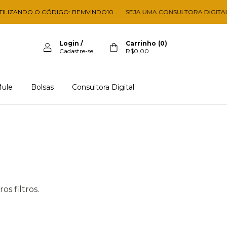
LIZANDO O CÓDIGO: BEMVINDO10
SEJA UMA CONSULTORA DIGITAL!
Login
/
Carrinho
(
0
)
Cadastre-se
R$0,00
ule
Bolsas
Consultora Digital
s filtros.