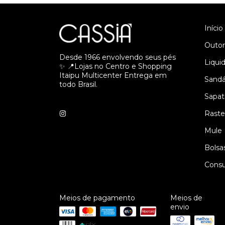
Início
Outon
Desde 1966 envolvendo seus pés
Liqui
✨ 📍Lojas no Centro e Shopping
Itaipu Multicenter Entrega em
Sandá
todo Brasil.
Sapat
Raste
Mule
Bolsa
Consul
Meios de pagamento
Meios de
envio