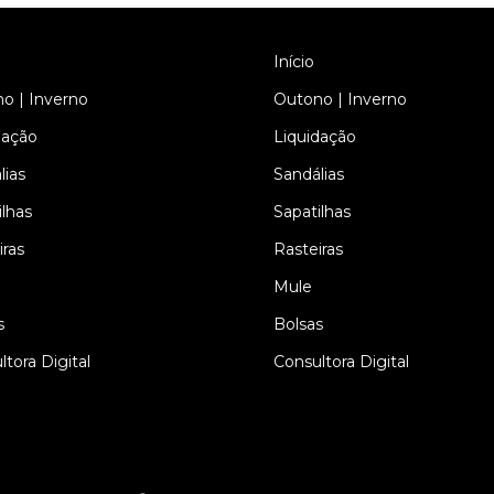
Início
o | Inverno
Outono | Inverno
dação
Liquidação
lias
Sandálias
ilhas
Sapatilhas
iras
Rasteiras
Mule
s
Bolsas
tora Digital
Consultora Digital